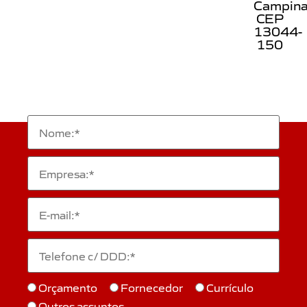
Campin
CEP
13044-
150
Orçamento
Fornecedor
Currículo
Outros assuntos