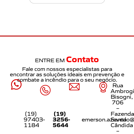
Contato
ENTRE EM
Fale com nossos especialistas para
encontrar as soluções ideais em prevenção e
combate a incêndio para o seu negócio.
Rua
Ambrog
Bisogni,
706
–
(19)
(19)
Fazend
3256-
97403-
emerson.azevedo@s
Santa
5644
1184
Cândida
–