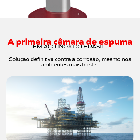
A primeira câmara de espuma
EM AÇO INOX DO BRASIL.
Solução definitiva contra a corrosão, mesmo nos
ambientes mais hostis.