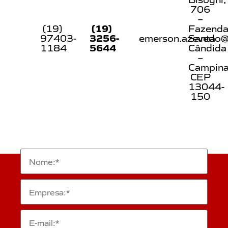
706
–
(19)
(19)
Fazend
3256-
97403-
emerson.azevedo@s
Santa
5644
1184
Cândida
–
Campin
CEP
13044-
150