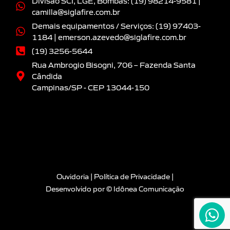
Divisão SCI, LGE, Bombas: (19) 98214-9581 |
camilla@siglafire.com.br
Demais equipamentos / Serviços: (19) 97403-
1184 | emerson.azevedo@siglafire.com.br
(19) 3256-5644
Rua Ambrogio Bisogni, 706 – Fazenda Santa
Cândida
Campinas/SP - CEP 13044-150
Ouvidoria
|
Política de Privacidade
|
Desenvolvido por
© Idônea Comunicação