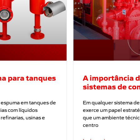
ma para tanques
A importância 
sistemas de co
de espuma em tanques de
Em qualquer sistema de
ias com líquidos
exerce um papel estraté
refinarias, usinas e
que um ambiente técnic
centro