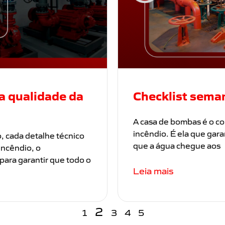
 a qualidade da
Checklist sema
A casa de bombas é o c
incêndio. É ela que gara
, cada detalhe técnico
que a água chegue aos
incêndio, o
para garantir que todo o
Leia mais
2
1
3
4
5