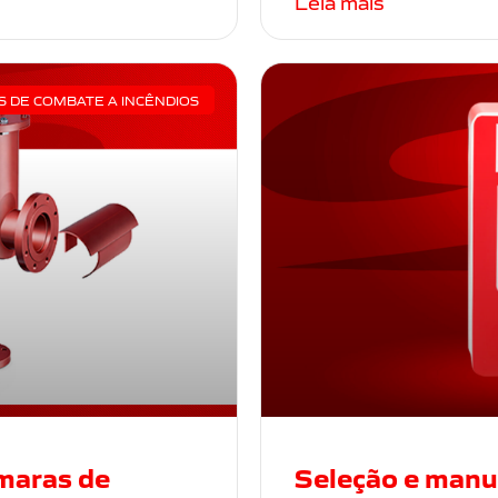
Leia mais
S DE COMBATE A INCÊNDIOS
maras de
Seleção e manu