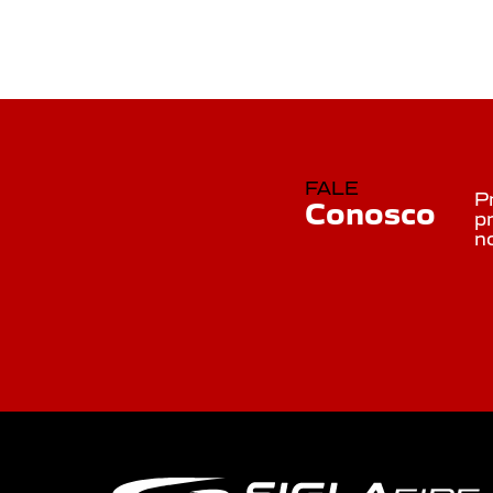
FALE
P
Conosco
p
n