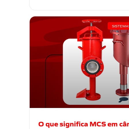
SISTEMA
O que significa MCS em câ