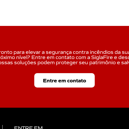
ronto para elevar a segurança contra incêndios da s
róximo nível? Entre em contato com a SiglaFire e de
ossas soluções podem proteger seu patrimônio e salv
Entre em contato
ENTRE EM