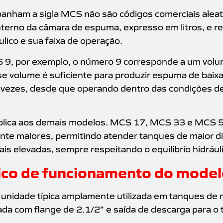
nham a sigla MCS não são códigos comerciais aleató
terno da câmara de espuma, expresso em litros, e r
ico e sua faixa de operação.
9, por exemplo, o número 9 corresponde a um volu
se volume é suficiente para produzir espuma de baix
 vezes, desde que operando dentro das condições d
plica aos demais modelos. MCS 17, MCS 33 e MCS
nte maiores, permitindo atender tanques de maior d
ais elevadas, sempre respeitando o equilíbrio hidrául
ico de funcionamento do mode
nidade típica amplamente utilizada em tanques de 
rada com flange de 2.1/2” e saída de descarga para o