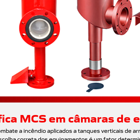
ifica MCS em câmaras de
ombate a incêndio aplicados a tanques verticais de
 escolha correta dos equipamentos é um fator determi