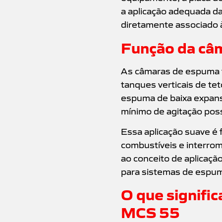
a aplicação adequada da
diretamente associado 
Função da câ
As câmaras de espuma t
tanques verticais de te
espuma de baixa expansã
mínimo de agitação poss
Essa aplicação suave é 
combustíveis e interro
ao conceito de aplicaçã
para sistemas de espuma
O que signif
MCS 55