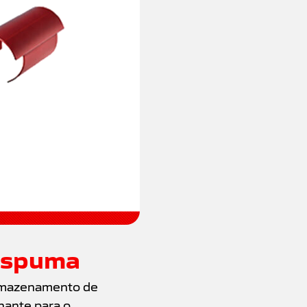
 espuma
 armazenamento de
nante para o