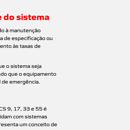
 do sistema
do à manutenção
ra de especificação ou
ento às taxas de
ue o sistema seja
indo que o equipamento
l de emergência.
CS 9, 17, 33 e 55 é
 lidam com sistemas
resenta um conceito de