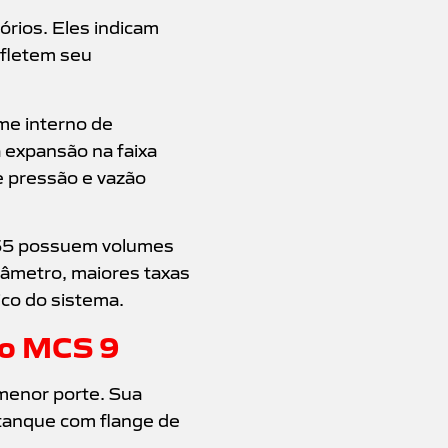
rios. Eles indicam
efletem seu
me interno de
a expansão na faixa
e pressão e vazão
 55 possuem volumes
iâmetro, maiores taxas
ico do sistema.
lo MCS 9
menor porte. Sua
 tanque com flange de