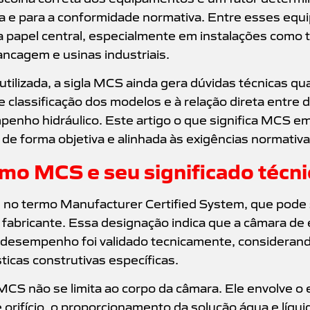
e para a conformidade normativa. Entre esses equ
papel central, especialmente em instalações como t
ancagem e usinas industriais.
ilizada, a sigla MCS ainda gera dúvidas técnicas qua
 de classificação dos modelos e à relação direta entr
penho hidráulico. Este artigo o que significa MCS 
de forma objetiva e alinhada às exigências normativas
mo MCS e seu significado técni
 no termo Manufacturer Certified System, que pode 
o fabricante. Essa designação indica que a câmara d
o desempenho foi validado tecnicamente, considerand
sticas construtivas específicas.
CS não se limita ao corpo da câmara. Ele envolve o e
 orifício, o proporcionamento da solução água e líq