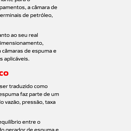
ipamentos, a câmara de
erminais de petróleo,
nto ao seu real
e dimensionamento,
em câmaras de espuma e
 aplicáveis.
co
ser traduzido como
e espuma faz parte de um
o vazão, pressão, taxa
quilíbrio entre o
uido gerador de espuma e