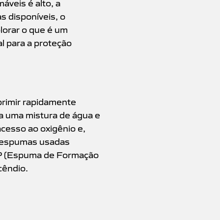
áveis é alto, a
s disponíveis, o
lorar o que é um
l para a proteção
primir rapidamente
za uma mistura de água e
cesso ao oxigênio e,
e espumas usadas
P (Espuma de Formação
cêndio.