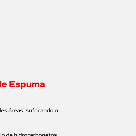
 de Espuma
es áreas, sufocando o
io de hidrocarbonetos.