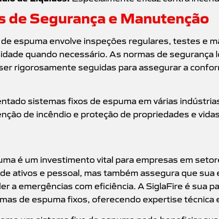
s de Segurança e Manutenção
 de espuma envolve inspeções regulares, testes e 
lidade quando necessário. As normas de segurança lo
r rigorosamente seguidas para assegurar a conform
entado sistemas fixos de espuma em várias indústri
enção de incêndio e proteção de propriedades e vid
ma é um investimento vital para empresas em setores
 de ativos e pessoal, mas também assegura que sua
r a emergências com eficiência. A SiglaFire é sua par
mas de espuma fixos, oferecendo expertise técnica 
como um sistema fixo de espuma pode beneficiar su