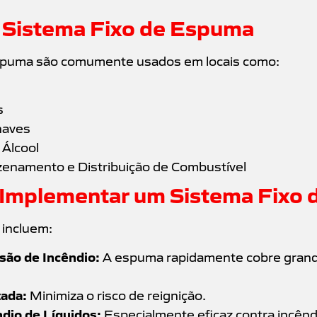
 Sistema Fixo de Espuma
espuma são comumente usados em locais como:
s
naves
 Álcool
zenamento e Distribuição de Combustível
 Implementar um Sistema Fixo
 incluem:
são de Incêndio:
A espuma rapidamente cobre grand
ada:
Minimiza o risco de reignição.
ndio de Líquidos:
Especialmente eficaz contra incênd