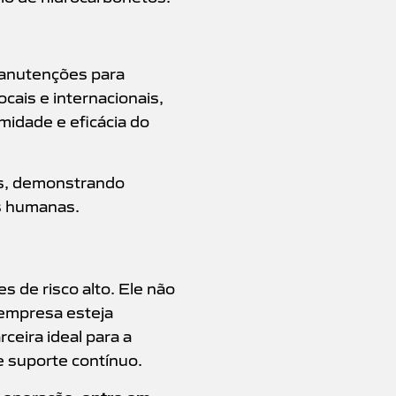
manutenções para
cais e internacionais,
idade e eficácia do
as, demonstrando
as humanas.
 de risco alto. Ele não
 empresa esteja
ceira ideal para a
e suporte contínuo.
entre em
a operação,