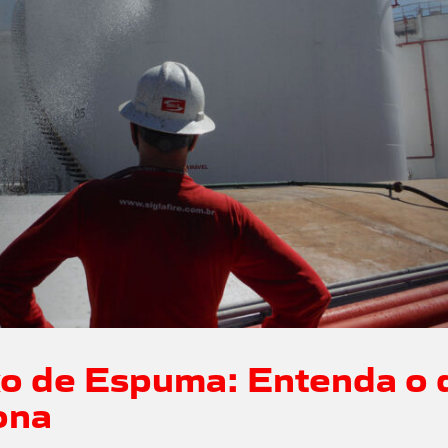
xo de Espuma: Entenda o 
ona